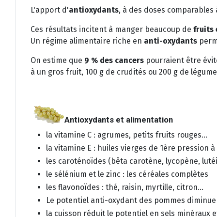
L'apport d'
antioxydants
, à des doses comparables à
Ces résultats incitent à manger beaucoup de
fruits
Un régime alimentaire riche en
anti-oxydants
perme
On estime que
9 % des cancers
pourraient être évi
à un gros fruit, 100 g de crudités ou 200 g de légume
Antioxydants et alimentation
la vitamine C : agrumes, petits fruits rouges...
la vitamine E : huiles vierges de 1ère pression à f
les caroténoïdes (bêta carotène, lycopène, lutéin
le sélénium et le zinc : les céréales complètes
les flavonoïdes : thé, raisin, myrtille, citron...
Le potentiel anti-oxydant des pommes diminue 
la cuisson réduit le potentiel en sels minéraux 