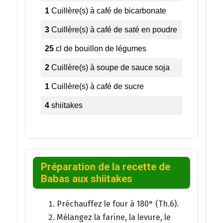
1
Cuillère(s) à café
de bicarbonate
3
Cuillère(s) à café
de saté en poudre
25
cl
de bouillon de légumes
2
Cuillère(s) à soupe
de sauce soja
1
Cuillère(s) à café
de sucre
4
shiitakes
Préparation de la recette de
Babas aux shiitakes
Préchauffez le four à 180° (Th.6).
Mélangez la farine, la levure, le